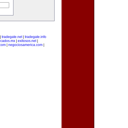
|
tradegate.net
|
tradegate.info
cados.mx
|
exitosos.net
|
.com
|
negociosamerica.com
|