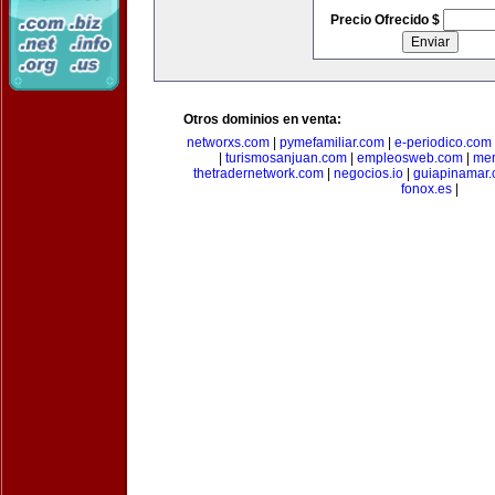
Precio Ofrecido $
Otros dominios en venta:
networxs.com
|
pymefamiliar.com
|
e-periodico.com
|
turismosanjuan.com
|
empleosweb.com
|
mer
thetradernetwork.com
|
negocios.io
|
guiapinamar
fonox.es
|