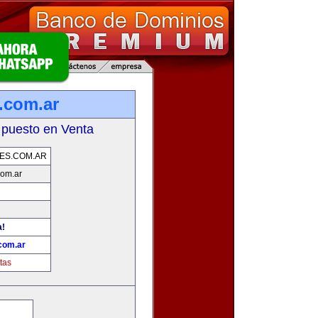
.com.ar
 puesto en Venta
ES.COM.AR
com.ar
a!
com.ar
tas