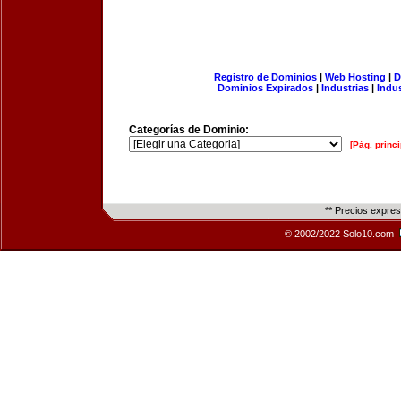
Registro de Dominios
|
Web Hosting
|
D
Dominios Expirados
|
Industrias
|
Indu
Categorías de Dominio:
[Pág. princi
** Precios expre
© 2002/2022 Solo10.com