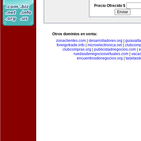
Precio Ofrecido $
Otros dominios en venta:
zonaclientes.com
|
desarrolladores.org
|
guiasalt
foreigntrade.info
|
microelectronica.net
|
clubcom
clubcompras.org
|
publicidadnegocios.com
|
e
ruedasdenegociosvirtuales.com
|
vacac
encuentrosdenegocios.org
|
tarjetas