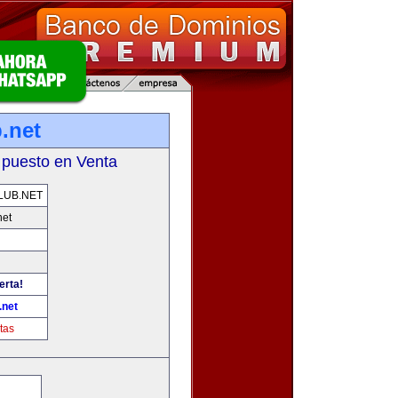
.net
 puesto en Venta
LUB.NET
net
erta!
.net
tas