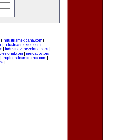
|
industriamexicana.com
|
m
|
industriasmexico.com
|
om
|
industriavenezolana.com
|
ofesional.com
|
mercados.org
|
|
propiedadesmorteros.com
|
om
|