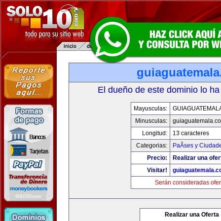
guiaguatemal
El dueño de este dominio lo ha
Mayusculas:
GUIAGUATEMAL
Minusculas:
guiaguatemala.c
Longitud:
13 caracteres
Categorias:
PaÃ­ses y Ciudad
Precio:
Realizar una ofer
Visitar!
guiaguatemala.
Serán consideradas ofer
Realizar una Oferta