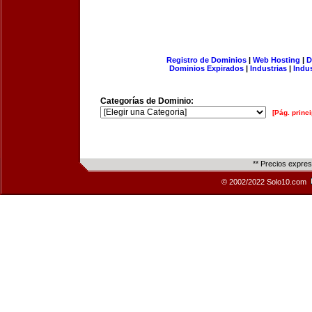
Registro de Dominios
|
Web Hosting
|
D
Dominios Expirados
|
Industrias
|
Indu
Categorías de Dominio:
[Pág. princi
** Precios expre
© 2002/2022 Solo10.com