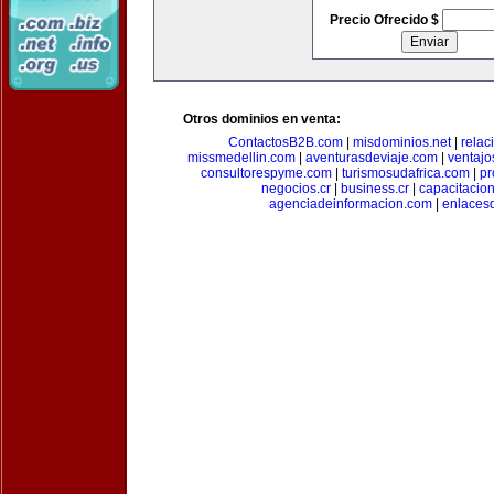
Precio Ofrecido $
Otros dominios en venta:
ContactosB2B.com
|
misdominios.net
|
rela
missmedellin.com
|
aventurasdeviaje.com
|
ventaj
consultorespyme.com
|
turismosudafrica.com
|
pr
negocios.cr
|
business.cr
|
capacitaci
agenciadeinformacion.com
|
enlaces