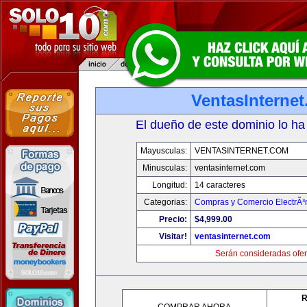
VentasInterne
El dueño de este dominio lo ha
Mayusculas:
VENTASINTERNET.COM
Minusculas:
ventasinternet.com
Longitud:
14 caracteres
Categorias:
Compras y Comercio ElectrÃ³
Precio:
$4,999.00
Visitar!
ventasinternet.com
Serán consideradas ofer
R