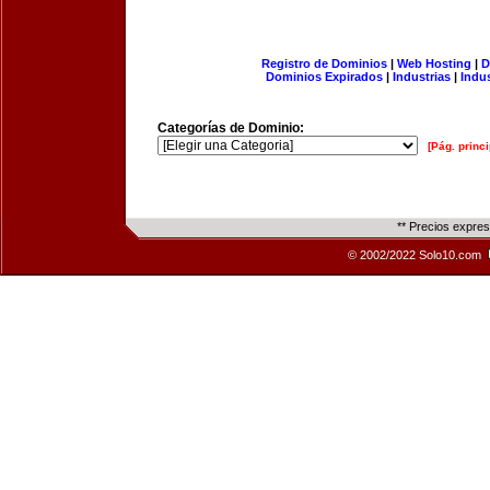
Registro de Dominios
|
Web Hosting
|
D
Dominios Expirados
|
Industrias
|
Indu
Categorías de Dominio:
[Pág. princi
** Precios expre
© 2002/2022 Solo10.com