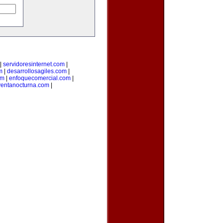
|
servidoresinternet.com
|
m
|
desarrollosagiles.com
|
om
|
enfoquecomercial.com
|
ventanocturna.com
|