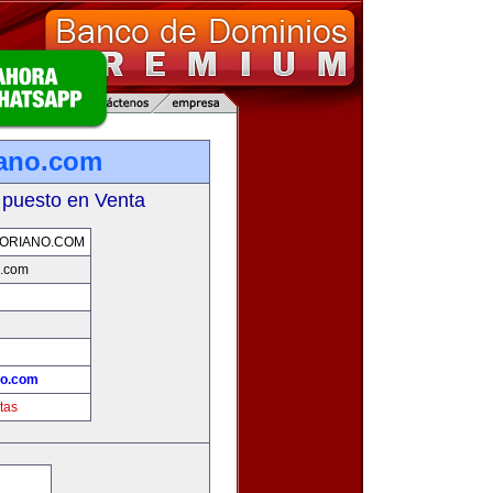
iano.com
 puesto en Venta
ORIANO.COM
o.com
no.com
tas