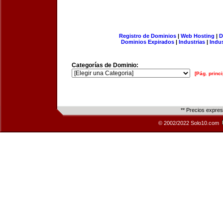
Registro de Dominios
|
Web Hosting
|
D
Dominios Expirados
|
Industrias
|
Indu
Categorías de Dominio:
[Pág. princi
** Precios expre
© 2002/2022 Solo10.com