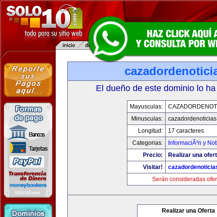
cazadordenotici
El dueño de este dominio lo ha
Mayusculas:
CAZADORDENOTI
Minusculas:
cazadordenoticia
Longitud:
17 caracteres
Categorias:
InformaciÃ³n y Not
Precio:
Realizar una ofert
Visitar!
cazadordenotici
Serán consideradas ofer
Realizar una Oferta