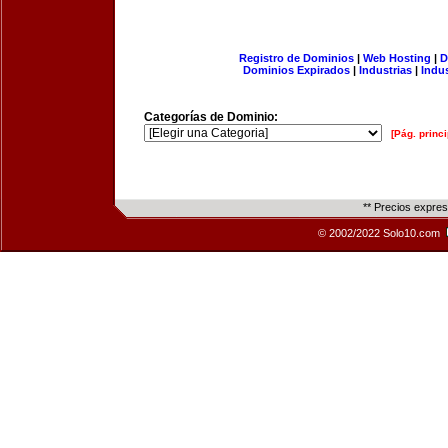
Registro de Dominios
|
Web Hosting
|
D
Dominios Expirados
|
Industrias
|
Indu
Categorías de Dominio:
[Pág. princi
** Precios expre
© 2002/2022 Solo10.com