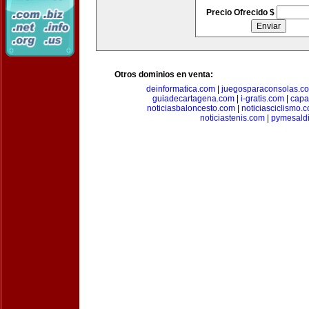
Precio Ofrecido $
Otros dominios en venta:
deinformatica.com
|
juegosparaconsolas.c
guiadecartagena.com
|
i-gratis.com
|
capa
noticiasbaloncesto.com
|
noticiasciclismo.
noticiastenis.com
|
pymesald