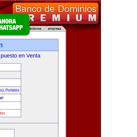
m
 puesto en Venta
os)
,
Portales
a!
tas