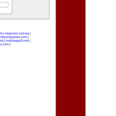
om
|
negocios.com.pa
|
citacionpymes.com
|
com
|
noticiasgolf.com
|
ia.com
|