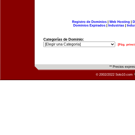
Registro de Dominios
|
Web Hosting
|
D
Dominios Expirados
|
Industrias
|
Indu
Categorías de Dominio:
[Pág. princi
** Precios expre
© 2002/2022 Solo10.com