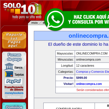
onlinecompra
El dueño de este dominio lo ha
Mayusculas:
ONLINECOMPRA.COM
Minusculas:
onlinecompra.com
Longitud:
12 caracteres
Categorias:
Compras y Comercio Ele
Precio:
$999.00
Visitar!
onlinecompra.com
Serán consideradas ofer
R