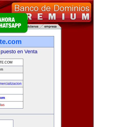
te.com
 puesto en Venta
TE.COM
om
mercializacion
com
tas