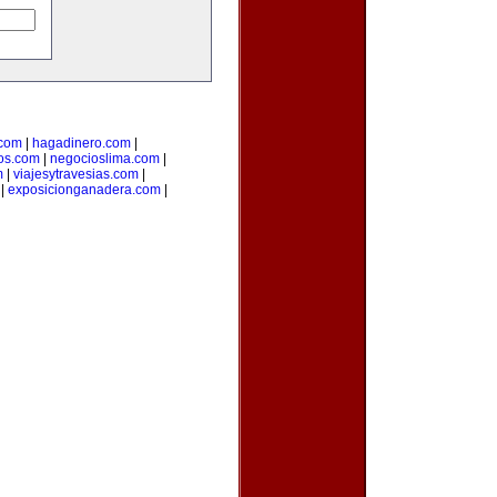
.com
|
hagadinero.com
|
os.com
|
negocioslima.com
|
m
|
viajesytravesias.com
|
|
exposicionganadera.com
|