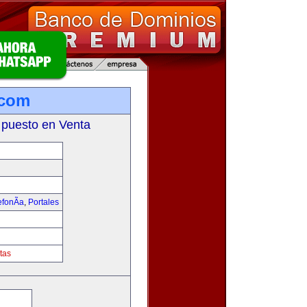
.com
 puesto en Venta
fonÃ­a
,
Portales
tas