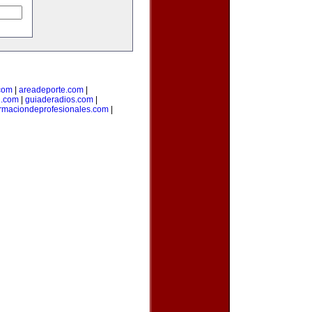
com
|
areadeporte.com
|
l.com
|
guiaderadios.com
|
rmaciondeprofesionales.com
|