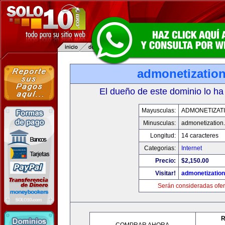
admonetizatio
El dueño de este dominio lo ha
Mayusculas:
ADMONETIZAT
Minusculas:
admonetization
Longitud:
14 caracteres
Categorias:
Internet
Precio:
$2,150.00
Visitar!
admonetizatio
Serán consideradas ofer
R