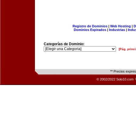
Registro de Dominios
|
Web Hosting
|
D
Dominios Expirados
|
Industrias
|
Indu
Categorías de Dominio:
[Pág. princi
** Precios expre
© 2002/2022 Solo10.com