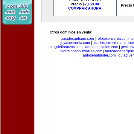
COMPRAR AHORA
Precio $
2,150.00
Precio 
COMPRAR AHORA
Otros dominios en venta:
guiadesantiago.com
|
relojesenventa.com
|
p
joyasenventa.com
|
usadosenventa.com
|
co
blogdefinanzas.com
|
admonetization.com
|
gestion
inversionesbursatiles.com
|
mercadoenergeti
autosenalquiler.com
|
guiadive