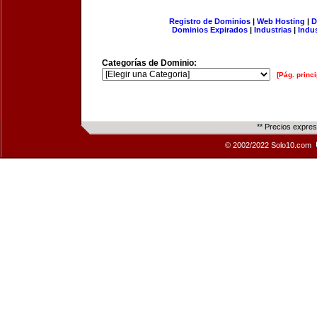
Registro de Dominios
|
Web Hosting
|
D
Dominios Expirados
|
Industrias
|
Indu
Categorías de Dominio:
[Pág. princi
** Precios expre
© 2002/2022 Solo10.com