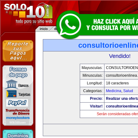
consultorioenli
Vendido!
Mayusculas:
CONSULTORIOEN
Minusculas:
consultorioenlinea
Longitud:
18 caracteres
Categorias:
Medicina
,
Salud
Precio:
Realizar una ofert
Visitar!
consultorioenline
Serán consideradas ofer