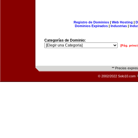
Registro de Dominios
|
Web Hosting
|
D
Dominios Expirados
|
Industrias
|
Indu
Categorías de Dominio:
[Pág. princi
** Precios expre
© 2002/2022 Solo10.com