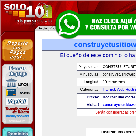
construyetusitio
El dueño de este dominio lo ha
Mayusculas:
CONSTRUYETUSIT
Minusculas:
construyetusitiowe
Longitud:
19 caracteres
Categorias:
Internet
,
Web Hostin
Precio:
Realizar una oferta
Visitar!
construyetusitiow
Serán consideradas ofer
Realizar una Oferta