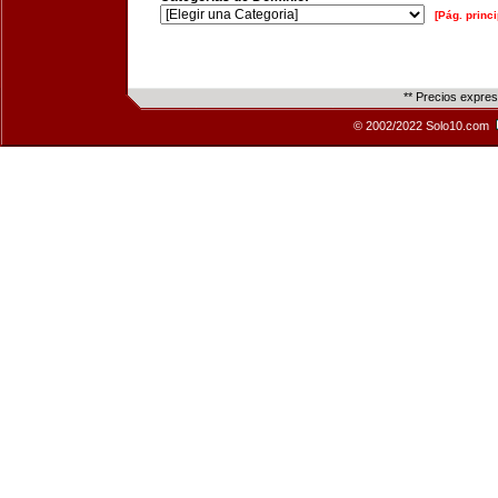
[Pág. princi
** Precios expre
© 2002/2022 Solo10.com