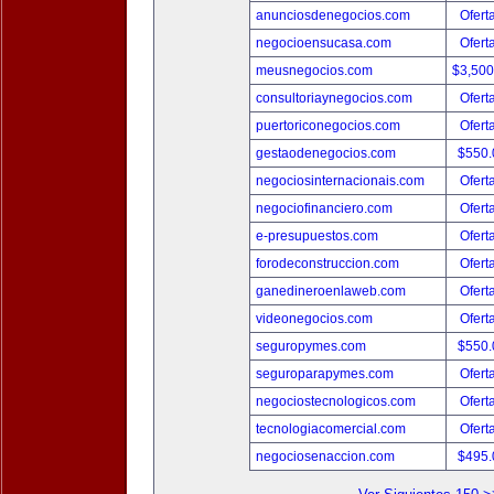
anunciosdenegocios.com
Ofert
negocioensucasa.com
Ofert
meusnegocios.com
$3,50
consultoriaynegocios.com
Ofert
puertoriconegocios.com
Ofert
gestaodenegocios.com
$550
negociosinternacionais.com
Ofert
negociofinanciero.com
Ofert
e-presupuestos.com
Ofert
forodeconstruccion.com
Ofert
ganedineroenlaweb.com
Ofert
videonegocios.com
Ofert
seguropymes.com
$550
seguroparapymes.com
Ofert
negociostecnologicos.com
Ofert
tecnologiacomercial.com
Ofert
negociosenaccion.com
$495