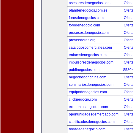
asesoresdenegocios.com
Ofert
plandenegocios.com.es
Ofert
forosdenegocios.com
Ofert
forodenegocio.com
Ofert
procesosdenegocio.com
Ofert
proveedores.org
Ofert
catalogoscomerciales.com
Ofert
enlacedenegocios.com
Ofert
impulsoresdenegocios.com
Ofert
publinegocios.com
$580
negociosconchina.com
Ofert
seminariosdenegocios.com
Ofert
equipodenegocios.com
Ofert
clicknegocio.com
Ofert
exitoenlosnegocios.com
Ofert
oportunidadesdemercado.com
Ofert
clasificadosdenegocios.com
Ofert
rodadadenegocio.com
Ofert