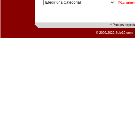
[Pág. princi
** Precios expre
© 2002/2022 Solo10.com