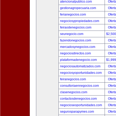
atencionalpublico.com
Ofert
gestionagropecuaria.com
Ofert
ferianegocios.com
Ofert
negociosypropiedades.com
Ofert
feiraodenegocios.com
Ofert
seunegocio.com
$2,50
fazendonegocios.com
Ofert
mercadosynegocios.com
Ofert
negociosdirectos.com
Ofert
plataformadenegocio.com
$1,99
negociosautomatizados.com
Ofert
negociosyoportunidades.com
Ofert
feiranegocios.com
Ofert
consultoriaennegocios.com
Ofert
clasenegocios.com
Ofert
contactosdenegocios.com
Ofert
negocioseoportunidades.com
Ofert
segurosparapymes.com
Ofert