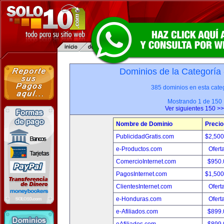
Dominios de la Categoría
385 dominios en esta categ
Mostrando 1 de 150
Ver siguientes 150 >>
Nombre de Dominio
Precio
PublicidadGratis.com
$2,50
e-Productos.com
Ofert
ComercioInternet.com
$950
PagosInternet.com
$1,50
ClientesInternet.com
Ofert
e-Honduras.com
Ofert
e-Afiliados.com
$899